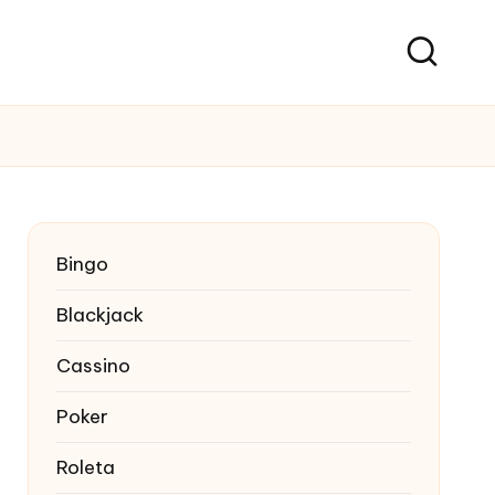
Bingo
Blackjack
Cassino
Poker
Roleta