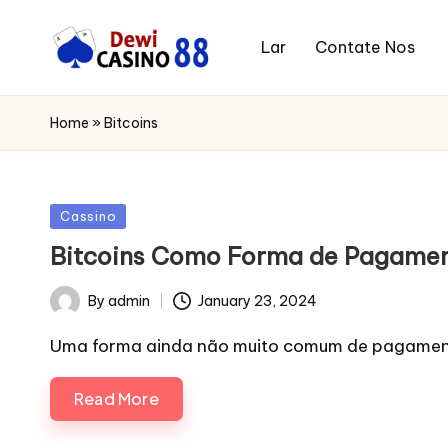
Lar
Contate Nos
Home
»
Bitcoins
Posted
Cassino
in
Bitcoins Como Forma de Pagame
By
admin
January 23, 2024
Posted
by
Uma forma ainda não muito comum de pagament
Read More