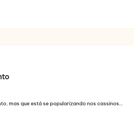
nto
o, mas que está se popularizando nos cassinos…