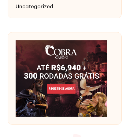
Uncategorized