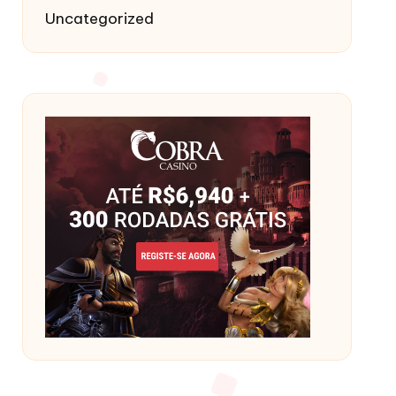
Uncategorized