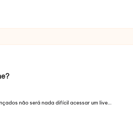
ne?
çados não será nada difícil acessar um live…