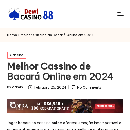
Home
»
Melhor Cassino de Bacará Online em 2024
Posted
Cassino
in
Melhor Cassino de
Bacará Online em 2024
By
admin
February 26, 2024
No Comments
Posted
by
Jogar bacará no cassino online oferece emoção incomparável e
pagamentos generosos, tornando-o a melhor escolha para os