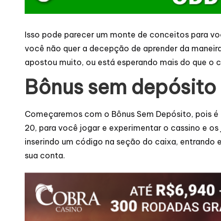
Isso pode parecer um monte de conceitos para você
você não quer a decepção de aprender da maneira m
apostou muito, ou está esperando mais do que o ca
Bônus sem depósito
Começaremos com o Bônus Sem Depósito, pois é um
20, para você jogar e experimentar o cassino e os j
inserindo um código na seção do caixa, entrando 
sua conta.