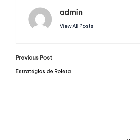
admin
View All Posts
Post
Previous Post
navigation
Estratégias de Roleta