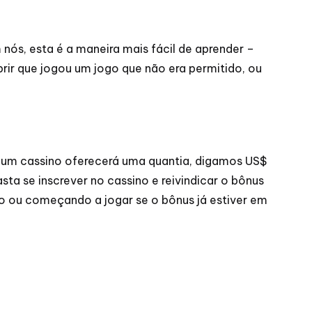
nós, esta é a maneira mais fácil de aprender –
rir que jogou um jogo que não era permitido, ou
 um cassino oferecerá uma quantia, digamos US$
sta se inscrever no cassino e reivindicar o bônus
o ou começando a jogar se o bônus já estiver em