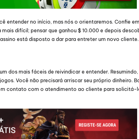
 entender no início, mas nós o orientaremos. Confie em 
ais difícil; pensar que ganhou $ 10.000 e depois descob
ssino está disposto a dar para entreter um novo cliente.
 dos mais fáceis de reivindicar e entender. Resumindo,
ogos. Você não precisará arriscar seu próprio dinheiro. Ba
em contato com o atendimento ao cliente para solicitá-l