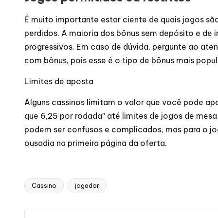
É muito importante estar ciente de quais jogos sã
perdidos. A maioria dos bônus sem depósito e de 
progressivos. Em caso de dúvida, pergunte ao aten
com bônus, pois esse é o tipo de bônus mais popul
Limites de aposta
Alguns cassinos limitam o valor que você pode apo
que 6,25 por rodada” até limites de jogos de mesa
podem ser confusos e complicados, mas para o jo
ousadia na primeira página da oferta.
Cassino
jogador
Tags: