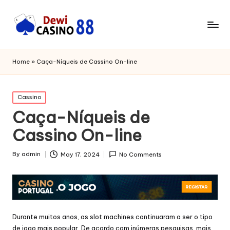
Home
»
Caça-Níqueis de Cassino On-line
Posted
Cassino
in
Caça-Níqueis de
Cassino On-line
By
admin
May 17, 2024
No Comments
Posted
by
Durante muitos anos, as slot machines continuaram a ser o tipo
de jogo mais popular. De acordo com inúmeras pesquisas, mais