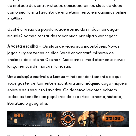
da metade dos entrevistados consideraram os slots de vídeo
como sua forma favorita de entretenimento em cassinos online
e offline.
Qual é a razão da popularidade eterna das máquinas caça-
níqueis? Vamos tentar destacar suas principais vantagens.
A vasta escolha –
Os slots de vídeo são incontáveis. Novos
jogos surgem todos os dias. Você encontrará milhares de
análises de slots no Casinoz. Analisamos imediatamente novos
lançamentos de marcas famosas.
Uma seleção incrível de temas –
Independentemente do que
você goste, certamente encontrará uma máquina caça-níqueis
sobre o seu assunto favorito. Os desenvolvedores cobrem
todas as tendências populares de esportes, cinema, história,
literatura e geografia.