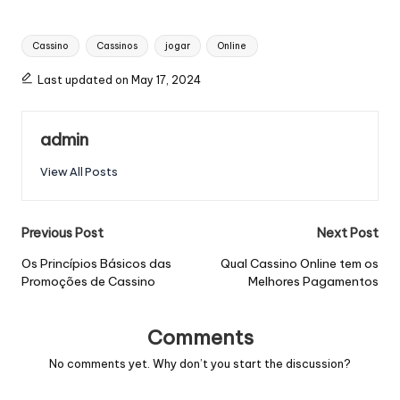
Tags:
Cassino
Cassinos
jogar
Online
Last updated on May 17, 2024
admin
View All Posts
Post
Previous Post
Next Post
navigation
Os Princípios Básicos das
Qual Cassino Online tem os
Promoções de Cassino
Melhores Pagamentos
Comments
No comments yet. Why don’t you start the discussion?