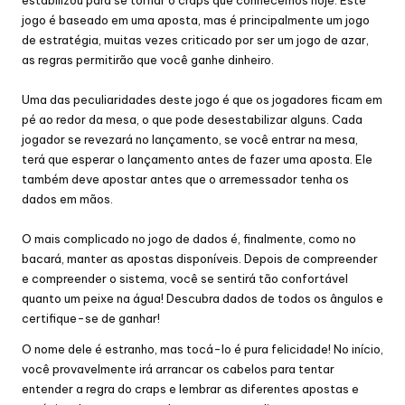
jogo é baseado em uma aposta, mas é principalmente um jogo
de estratégia, muitas vezes criticado por ser um jogo de azar,
as regras permitirão que você ganhe dinheiro.
Uma das peculiaridades deste jogo é que os jogadores ficam em
pé ao redor da mesa, o que pode desestabilizar alguns. Cada
jogador se revezará no lançamento, se você entrar na mesa,
terá que esperar o lançamento antes de fazer uma aposta. Ele
também deve apostar antes que o arremessador tenha os
dados em mãos.
O mais complicado no jogo de dados é, finalmente, como no
bacará, manter as apostas disponíveis. Depois de compreender
e compreender o sistema, você se sentirá tão confortável
quanto um peixe na água! Descubra dados de todos os ângulos e
certifique-se de ganhar!
O nome dele é estranho, mas tocá-lo é pura felicidade! No início,
você provavelmente irá arrancar os cabelos para tentar
entender a regra do craps e lembrar as diferentes apostas e