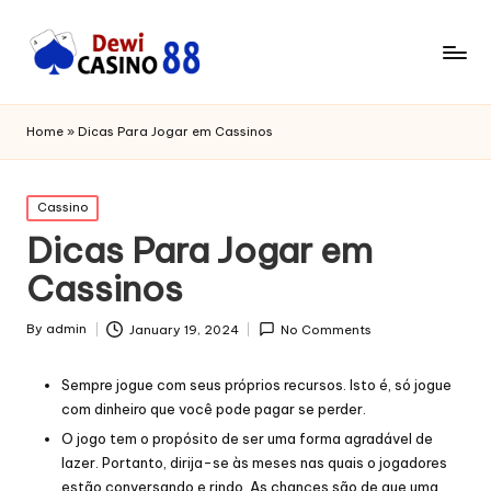
Home
»
Dicas Para Jogar em Cassinos
Posted
Cassino
in
Dicas Para Jogar em
Cassinos
By
admin
January 19, 2024
No Comments
Posted
by
Sempre jogue com seus próprios recursos. Isto é, só jogue
com dinheiro que você pode pagar se perder.
O jogo tem o propósito de ser uma forma agradável de
lazer. Portanto, dirija-se às meses nas quais o jogadores
estão conversando e rindo. As chances são de que uma