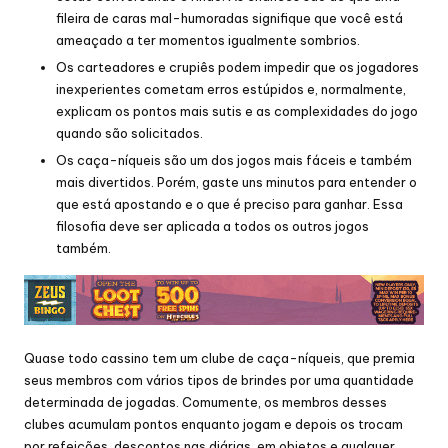
fileira de caras mal-humoradas signifique que você está
ameaçado a ter momentos igualmente sombrios.
Os carteadores e crupiês podem impedir que os jogadores
inexperientes cometam erros estúpidos e, normalmente,
explicam os pontos mais sutis e as complexidades do jogo
quando são solicitados.
Os caça-níqueis são um dos jogos mais fáceis e também
mais divertidos. Porém, gaste uns minutos para entender o
que está apostando e o que é preciso para ganhar. Essa
filosofia deve ser aplicada a todos os outros jogos
também.
Quase todo cassino tem um clube de caça-níqueis, que premia
seus membros com vários tipos de brindes por uma quantidade
determinada de jogadas. Comumente, os membros desses
clubes acumulam pontos enquanto jogam e depois os trocam
por refeições, descontos nas diárias, em objetos e qualquer