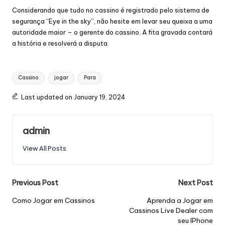
Considerando que tudo no cassino é registrado pelo sistema de
segurança “Eye in the sky”, não hesite em levar seu queixa a uma
autoridade maior – o gerente do cassino. A fita gravada contará
a história e resolverá a disputa.
Tags:
Cassino
jogar
Para
Last updated on January 19, 2024
admin
View All Posts
Post
Previous Post
Next Post
navigation
Como Jogar em Cassinos
Aprenda a Jogar em
Cassinos Live Dealer com
seu IPhone