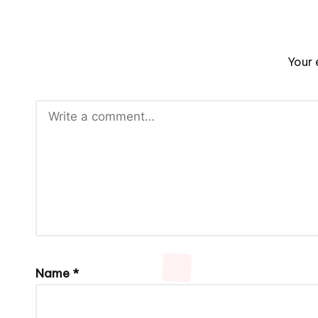
Your 
Name
*