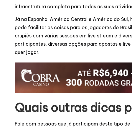
infraestrutura completa para todas as suas ativida
Já na Espanha, América Central e América do Sul, 
pode facilitar as coisas para os jogadores do Brasi
crupiês com várias sessões em live stream e diver
participantes, diversas opções para apostas e liv
quer jogar.
Quais outras dicas p
Fale com pessoas que já participam deste tipo de