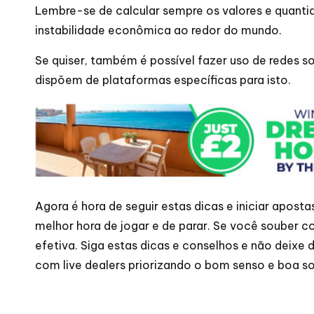
Lembre-se de calcular sempre os valores e quanti
instabilidade econômica ao redor do mundo.
Se quiser, também é possível fazer uso de redes s
dispõem de plataformas específicas para isto.
Agora é hora de seguir estas dicas e iniciar apos
melhor hora de jogar e de parar. Se você souber co
efetiva. Siga estas dicas e conselhos e não deixe 
com live dealers priorizando o bom senso e boa so