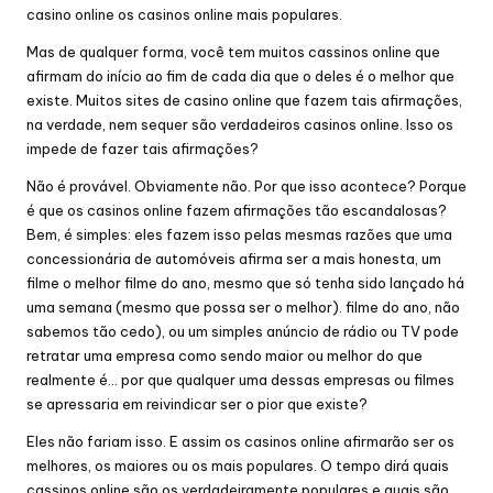
casino online os casinos online mais populares.
Mas de qualquer forma, você tem muitos cassinos online que
afirmam do início ao fim de cada dia que o deles é o melhor que
existe. Muitos sites de casino online que fazem tais afirmações,
na verdade, nem sequer são verdadeiros casinos online. Isso os
impede de fazer tais afirmações?
Não é provável. Obviamente não. Por que isso acontece? Porque
é que os casinos online fazem afirmações tão escandalosas?
Bem, é simples: eles fazem isso pelas mesmas razões que uma
concessionária de automóveis afirma ser a mais honesta, um
filme o melhor filme do ano, mesmo que só tenha sido lançado há
uma semana (mesmo que possa ser o melhor). filme do ano, não
sabemos tão cedo), ou um simples anúncio de rádio ou TV pode
retratar uma empresa como sendo maior ou melhor do que
realmente é… por que qualquer uma dessas empresas ou filmes
se apressaria em reivindicar ser o pior que existe?
Eles não fariam isso. E assim os casinos online afirmarão ser os
melhores, os maiores ou os mais populares. O tempo dirá quais
cassinos online são os verdadeiramente populares e quais são