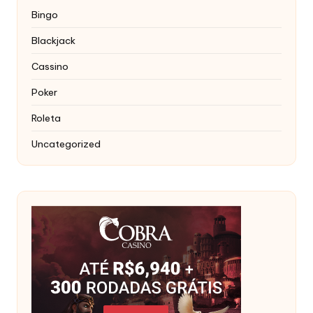
Bingo
Blackjack
Cassino
Poker
Roleta
Uncategorized