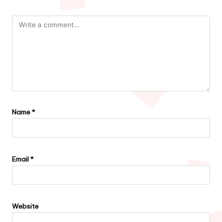
Name
*
Email
*
Website