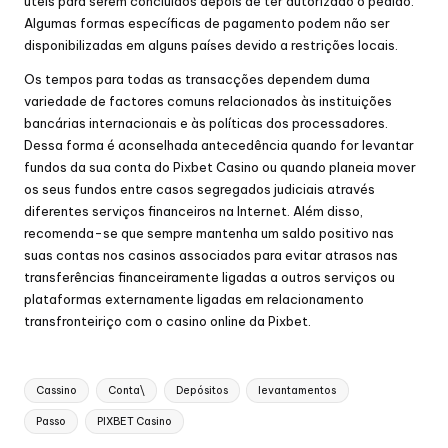
úteis para serem concluídos depois de ter autorizado o pedido.
Algumas formas específicas de pagamento podem não ser
disponibilizadas em alguns países devido a restrições locais.
Os tempos para todas as transacções dependem duma
variedade de factores comuns relacionados às instituições
bancárias internacionais e às políticas dos processadores.
Dessa forma é aconselhada antecedência quando for levantar
fundos da sua conta do Pixbet Casino ou quando planeia mover
os seus fundos entre casos segregados judiciais através
diferentes serviços financeiros na Internet. Além disso,
recomenda-se que sempre mantenha um saldo positivo nas
suas contas nos casinos associados para evitar atrasos nas
transferências financeiramente ligadas a outros serviços ou
plataformas externamente ligadas em relacionamento
transfronteiriço com o casino online da Pixbet.
Tags:
Cassino
Conta\
Depósitos
levantamentos
Passo
PIXBET Casino